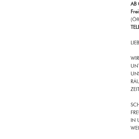
AB 
Fre
(Öf
TEL
LIE
WIR
UNT
UNS
RÄ
ZE
SCH
FR
IN 
WEI