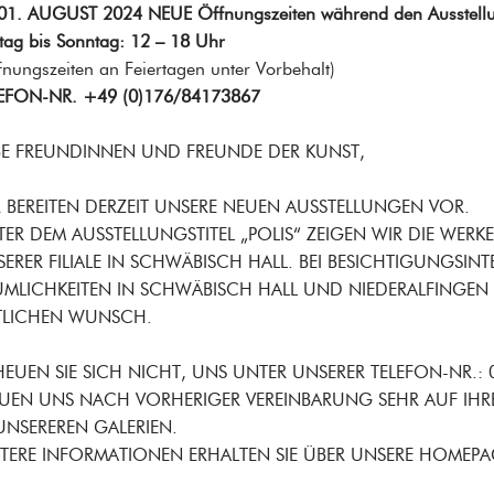
01. AUGUST 2024 NEUE Öffnungszeiten während den Ausstell
itag bis Sonntag: 12 – 18 Uhr
fnungszeiten an Feiertagen unter Vorbehalt)
EFON-NR. +49 (0)176/84173867
BE FREUNDINNEN UND FREUNDE DER KUNST,
 BEREITEN DERZEIT UNSERE NEUEN AUSSTELLUNGEN VOR.
ER DEM AUSSTELLUNGSTITEL „POLIS“ ZEIGEN WIR DIE WERK
ERER FILIALE IN SCHWÄBISCH HALL. BEI BESICHTIGUNGSIN
UMLICHKEITEN IN SCHWÄBISCH HALL UND NIEDERALFINGEN
ITLICHEN WUNSCH.
EUEN SIE SICH NICHT, UNS UNTER UNSERER TELEFON-NR.:
EUEN UNS NACH VORHERIGER VEREINBARUNG SEHR AUF IHR
UNSEREREN GALERIEN.
TERE INFORMATIONEN ERHALTEN SIE ÜBER UNSERE HOMEPAGE 