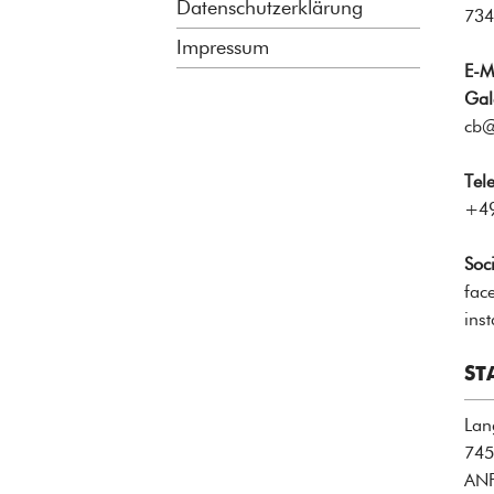
Datenschutzerklärung
734
Impressum
E-M
Gal
cb@
Tel
+49
Soc
fac
ins
ST
Lan
745
AN