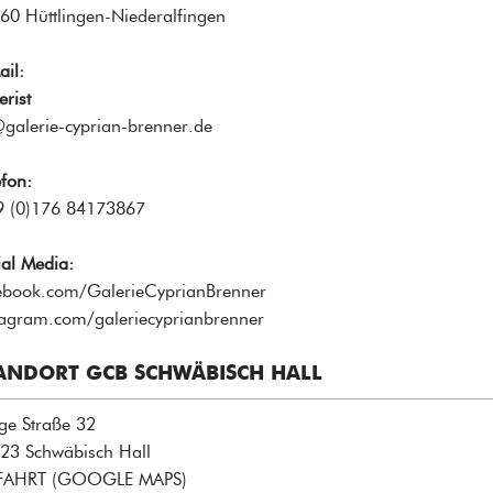
60 Hüttlingen-Niederalfingen
ail:
erist
galerie-cyprian-brenner.de
efon:
 (0)176 84173867
ial Media:
ebook.com/GalerieCyprianBrenner
tagram.com/galeriecyprianbrenner
ANDORT GCB SCHWÄBISCH HALL
ge Straße 32
23 Schwäbisch Hall
FAHRT (GOOGLE MAPS
)