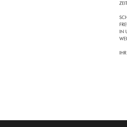
ZE
SCH
FR
IN 
WEI
IHR