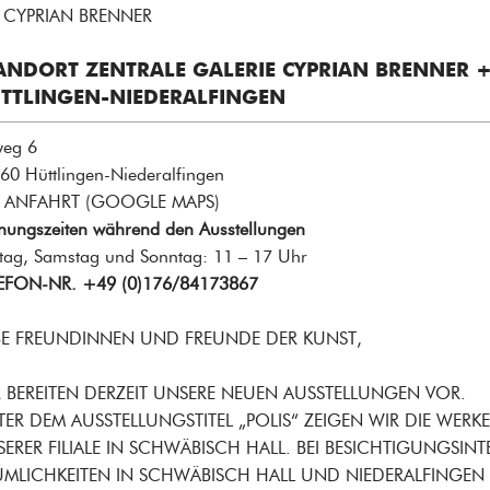
 CYPRIAN BRENNER
ANDORT ZENTRALE GALERIE CYPRIAN BRENNER 
TTLINGEN-NIEDERALFINGEN
eg 6
60 Hüttlingen-Niederalfingen
ANFAHRT (GOOGLE MAPS
)
nungszeiten während den Ausstellungen
itag, Samstag und Sonntag: 11 – 17 Uhr
EFON-NR. +49 (0)176/84173867
BE FREUNDINNEN UND FREUNDE DER KUNST,
 BEREITEN DERZEIT UNSERE NEUEN AUSSTELLUNGEN VOR.
ER DEM AUSSTELLUNGSTITEL „POLIS“ ZEIGEN WIR DIE WERK
ERER FILIALE IN SCHWÄBISCH HALL. BEI BESICHTIGUNGSIN
UMLICHKEITEN IN SCHWÄBISCH HALL UND NIEDERALFINGEN