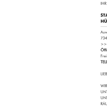
IHR
ST
HÜ
Auw
734
>>
Öff
Fre
TEL
LIE
WIR
UNT
UNS
RÄ