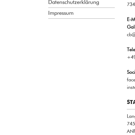
Datenschutzerklärung
734
Impressum
E-M
Gal
cb@
Tel
+49
Soc
fac
ins
ST
Lan
745
AN