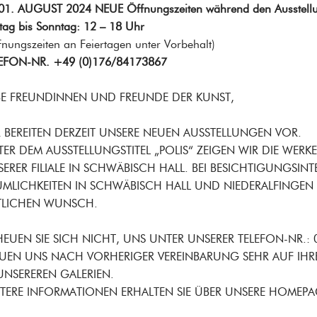
01. AUGUST 2024 NEUE Öffnungszeiten während den Ausstell
itag bis Sonntag: 12 – 18 Uhr
fnungszeiten an Feiertagen unter Vorbehalt)
EFON-NR. +49 (0)176/84173867
BE FREUNDINNEN UND FREUNDE DER KUNST,
 BEREITEN DERZEIT UNSERE NEUEN AUSSTELLUNGEN VOR.
ER DEM AUSSTELLUNGSTITEL „POLIS“ ZEIGEN WIR DIE WERK
ERER FILIALE IN SCHWÄBISCH HALL. BEI BESICHTIGUNGSIN
UMLICHKEITEN IN SCHWÄBISCH HALL UND NIEDERALFINGEN
ITLICHEN WUNSCH.
EUEN SIE SICH NICHT, UNS UNTER UNSERER TELEFON-NR.:
EUEN UNS NACH VORHERIGER VEREINBARUNG SEHR AUF IHR
UNSEREREN GALERIEN.
TERE INFORMATIONEN ERHALTEN SIE ÜBER UNSERE HOMEPAGE 