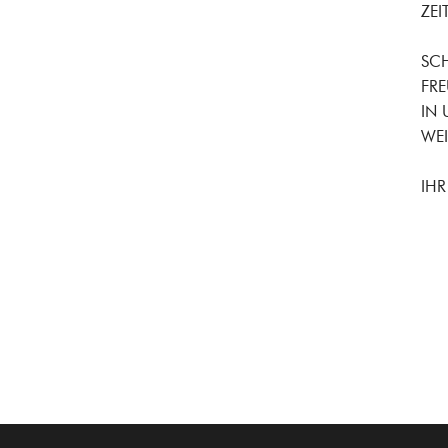
ZE
SCH
FR
IN 
WEI
IHR