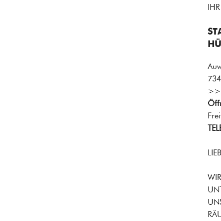
IHR
ST
HÜ
Auw
734
>>
Öff
Fre
TEL
LIE
WIR
UNT
UNS
RÄ