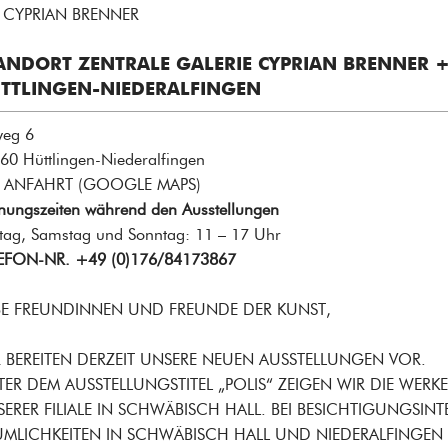
 CYPRIAN BRENNER
ANDORT ZENTRALE GALERIE CYPRIAN BRENNER 
TTLINGEN-NIEDERALFINGEN
eg 6
60 Hüttlingen-Niederalfingen
ANFAHRT (GOOGLE MAPS
)
nungszeiten während den Ausstellungen
itag, Samstag und Sonntag: 11 – 17 Uhr
EFON-NR. +49 (0)176/84173867
BE FREUNDINNEN UND FREUNDE DER KUNST,
 BEREITEN DERZEIT UNSERE NEUEN AUSSTELLUNGEN VOR.
ER DEM AUSSTELLUNGSTITEL „POLIS“ ZEIGEN WIR DIE WERK
ERER FILIALE IN SCHWÄBISCH HALL. BEI BESICHTIGUNGSIN
UMLICHKEITEN IN SCHWÄBISCH HALL UND NIEDERALFINGEN