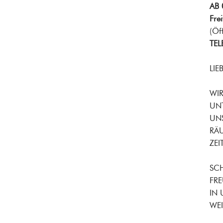
AB 
Fre
(Öf
TEL
LIE
WIR
UNT
UNS
RÄ
ZE
SCH
FR
IN 
WEI