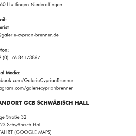
60 Hüttlingen-Niederalfingen
ail:
erist
galerie-cyprian-brenner.de
efon:
 (0)176 84173867
ial Media:
ebook.com/GalerieCyprianBrenner
tagram.com/galeriecyprianbrenner
ANDORT GCB SCHWÄBISCH HALL
ge Straße 32
23 Schwäbisch Hall
FAHRT (GOOGLE MAPS
)