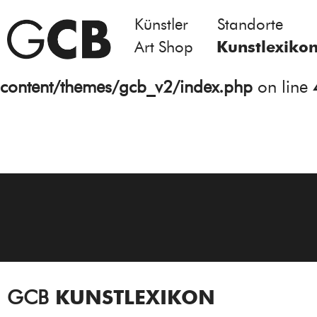
Künstler
Standorte
Notice
: Undefined variable: atts in
Art Shop
Kunstlexiko
/homepages/21/d13550920/htdocs/gcb/
content/themes/gcb_v2/index.php
on line
GCB
KUNSTLEXIKON