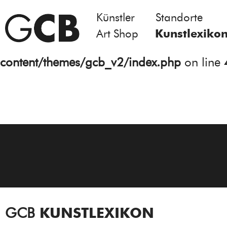
Künstler
Standorte
Notice
: Undefined variable: atts in
Art Shop
Kunstlexiko
/homepages/21/d13550920/htdocs/gcb/
content/themes/gcb_v2/index.php
on line
GCB
KUNSTLEXIKON