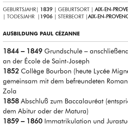
GEBURTSJAHR|
1839
| GEBURTSORT |
AIX-EN-PROV
| TODESJAHR |
1906
| STERBEORT |
AIX-EN-PROVEN
AUSBILDUNG PAUL CÉZANNE
1844 – 1849
Grundschule – anschließen
an der École de Saint-Joseph
1852
Collège Bourbon (heute Lycée Migne
gemeinsam mit dem befreundeten Romanc
Zola
1858
Abschluß zum Baccalauréat (entspric
dem Abitur oder der Matura)
1859 – 1860
Immatrikulation und Jurast