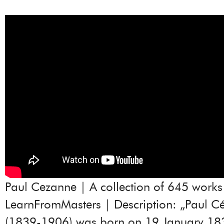
Paul Cezanne | A collection of 645 works
LearnFromMasters | Description: „Paul C
(1839-1906) was born on 19 January 183