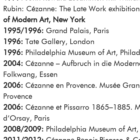
Rubin: Cézanne: The Late Work exhibitio
of Modern Art, New York
1995/1996:
Grand Palais, Paris
1996:
Tate Gallery, London
1996:
Philadelphia Museum of Art, Philad
2004:
Cézanne – Aufbruch in die Moder
Folkwang, Essen
2006:
Cézanne en Provence. Musée Grane
Provence
2006:
Cézanne et Pissarro 1865–1885. 
d’Orsay, Paris
2008/2009:
Philadelphia Museum of Art, 
2011/2012:
Cézanne Renoir Picasso & Co