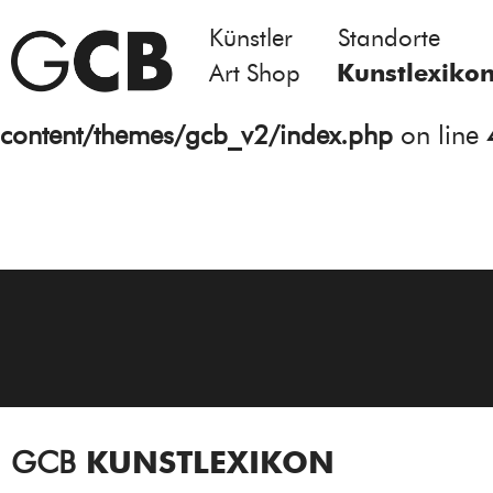
Künstler
Standorte
Notice
: Undefined variable: atts in
Art Shop
Kunstlexiko
/homepages/21/d13550920/htdocs/gcb/
content/themes/gcb_v2/index.php
on line
GCB
KUNSTLEXIKON