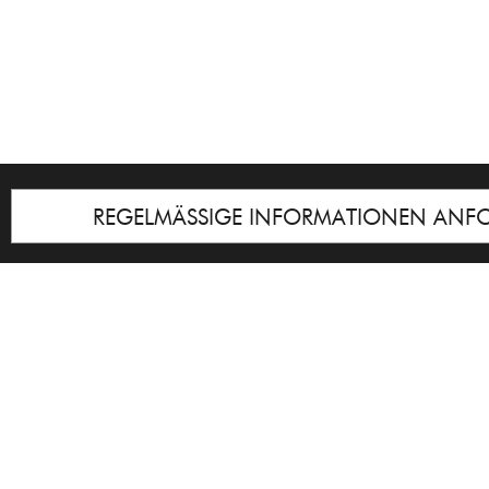
REGELMÄSSIGE INFORMATIONEN ANF
Impressum
© Galerie Cyprian Brenner
Notice
: Undefined index: lastkunstwerkid i