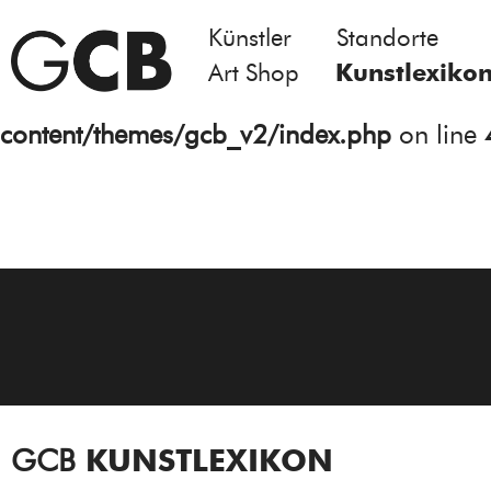
Künstler
Standorte
Notice
: Undefined variable: atts in
Art Shop
Kunstlexiko
/homepages/21/d13550920/htdocs/gcb/
content/themes/gcb_v2/index.php
on line
GCB
KUNSTLEXIKON