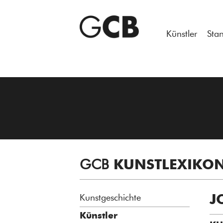
Notice
: Undefined variable: atts in
/homepages/21/d13550920/h
Künstler
Sta
GCB
KUNSTLEXIKO
J
Kunstgeschichte
Künstler