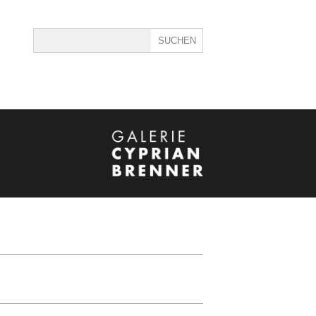
ine
40