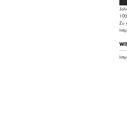
Joh
100
Zu 
htt
WI
htt