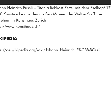
ann Heinrich Füssli – Titania liebkost Zettel mit dem Eselkopf 1
0 Kunstwerke aus den großen Museen der Welt – YouTube
sehen im Kunsthaus Zürich
ps://www.kunsthaus.ch/
KIPEDIA
ps://de.wikipedia.org/wiki/Johann_Heinrich_F%C3%BCssli