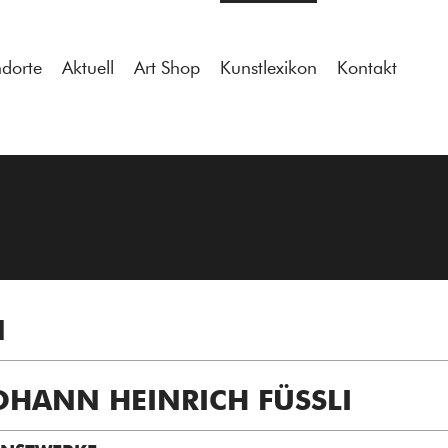
tdocs/gcb/gcb_v2/wp-content/themes/gcb_v2/index.php
on l
ndorte
Aktuell
Art Shop
Kunstlexikon
Kontakt
N
OHANN HEINRICH FÜSSLI