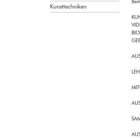
Bei
Kunsttechniken
KU
VID
BI
GEB
AU
LEH
MI
AU
SA
AU