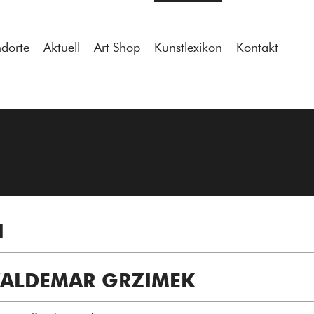
tdocs/gcb/gcb_v2/wp-content/themes/gcb_v2/index.php
on l
ndorte
Aktuell
Art Shop
Kunstlexikon
Kontakt
N
ALDEMAR GRZIMEK