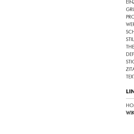
EI
GR
PRO
WE
SC
STIL
THE
DEF
ST
ZIT
TEX
LI
HO
WIK