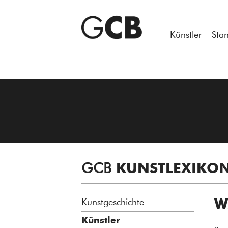
Notice
: Undefined variable: atts in
/homepages/21/d13550920/h
Künstler
Sta
GCB
KUNSTLEXIKO
W
Kunstgeschichte
Künstler