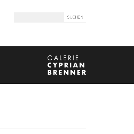
ine
40