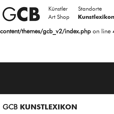
Künstler
Standorte
Notice
: Undefined variable: atts in
Art Shop
Kunstlexiko
/homepages/21/d13550920/htdocs/gcb/
content/themes/gcb_v2/index.php
on line
GCB
KUNSTLEXIKON