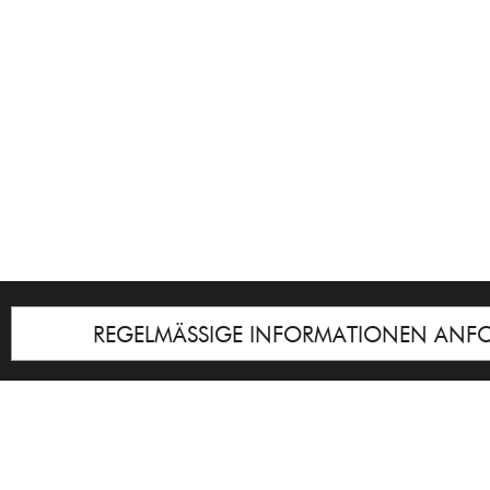
REGELMÄSSIGE INFORMATIONEN ANF
Impressum
© Galerie Cyprian Brenner