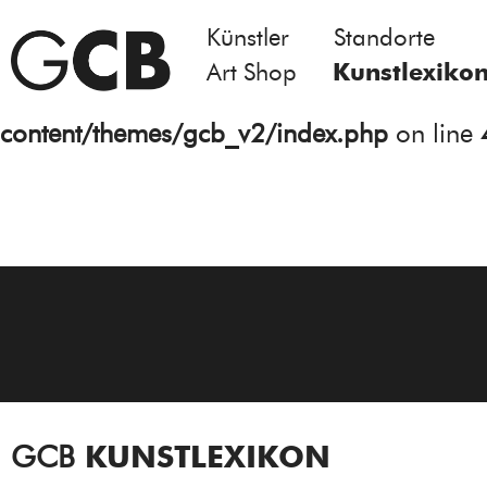
Künstler
Standorte
Notice
: Undefined variable: atts in
Art Shop
Kunstlexiko
/homepages/21/d13550920/htdocs/gcb/
content/themes/gcb_v2/index.php
on line
GCB
KUNSTLEXIKON