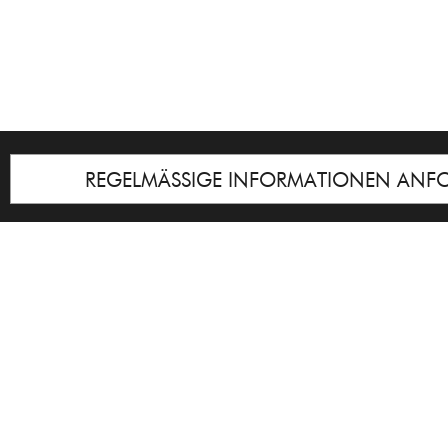
REGELMÄSSIGE INFORMATIONEN ANF
Impressum
© Galerie Cyprian Brenner
Notice
: Undefined index: lastkunstwerkid i