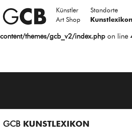
Künstler
Standorte
Notice
: Undefined variable: atts in
Art Shop
Kunstlexiko
/homepages/21/d13550920/htdocs/gcb/
content/themes/gcb_v2/index.php
on line
GCB
KUNSTLEXIKON