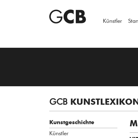
Notice
: Undefined variable: atts in
/homepages/21/d13550920/h
Künstler
Sta
GCB
KUNSTLEXIKO
M
Kunstgeschichte
Künstler