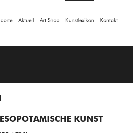
tdocs/gcb/gcb_v2/wp-content/themes/gcb_v2/index.php
on l
ndorte
Aktuell
Art Shop
Kunstlexikon
Kontakt
N
ESOPOTAMISCHE KUNST