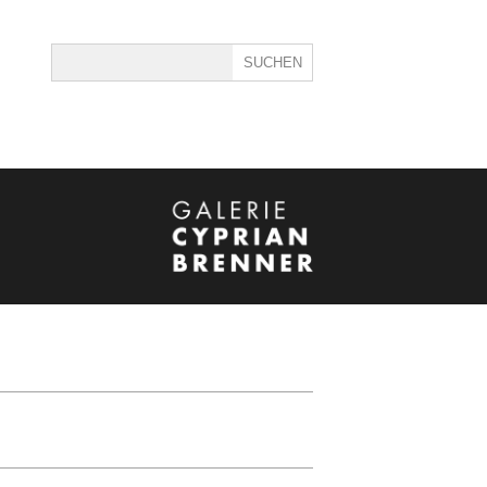
ine
40