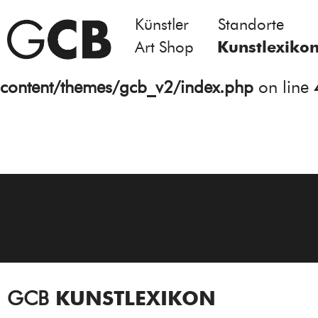
Künstler
Standorte
Notice
: Undefined variable: atts in
Art Shop
Kunstlexiko
/homepages/21/d13550920/htdocs/gcb/
content/themes/gcb_v2/index.php
on line
GCB
KUNSTLEXIKON