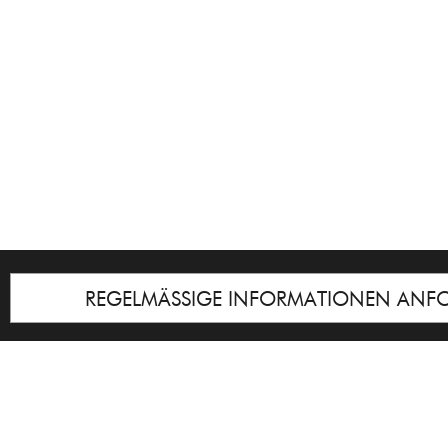
REGELMÄSSIGE INFORMATIONEN ANF
Impressum
© Galerie Cyprian Brenner