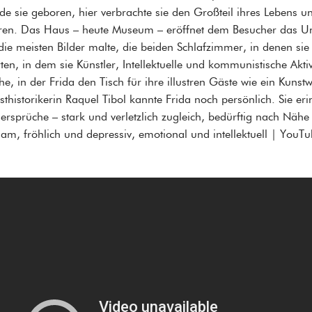
de sie geboren, hier verbrachte sie den Großteil ihres Lebens un
ren. Das Haus – heute Museum – eröffnet dem Besucher das Uni
 die meisten Bilder malte, die beiden Schlafzimmer, in denen sie 
ten, in dem sie Künstler, Intellektuelle und kommunistische Akt
he, in der Frida den Tisch für ihre illustren Gäste wie ein Kun
sthistorikerin Raquel Tibol kannte Frida noch persönlich. Sie eri
ersprüche – stark und verletzlich zugleich, bedürftig nach Nähe u
sam, fröhlich und depressiv, emotional und intellektuell | YouT