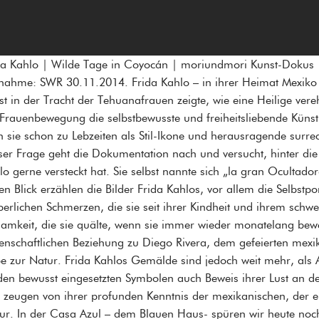
da Kahlo | Wilde Tage in Coyocán | moriundmori Kunst-Dokus 
nahme: SWR 30.11.2014. Frida Kahlo – in ihrer Heimat Mexiko w
st in der Tracht der Tehuanafrauen zeigte, wie eine Heilige ver
 Frauenbewegung die selbstbewusste und freiheitsliebende Künstle
 sie schon zu Lebzeiten als Stil-Ikone und herausragende surrea
ser Frage geht die Dokumentation nach und versucht, hinter die
lo gerne versteckt hat. Sie selbst nannte sich „la gran Ocultad
ten Blick erzählen die Bilder Frida Kahlos, vor allem die Selbstp
perlichen Schmerzen, die sie seit ihrer Kindheit und ihrem schw
samkeit, die sie quälte, wenn sie immer wieder monatelang bew
denschaftlichen Beziehung zu Diego Rivera, dem gefeierten me
be zur Natur. Frida Kahlos Gemälde sind jedoch weit mehr, als 
 den bewusst eingesetzten Symbolen auch Beweis ihrer Lust an de
 zeugen von ihrer profunden Kenntnis der mexikanischen, der e
tur. In der Casa Azul – dem Blauen Haus- spüren wir heute noch