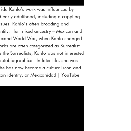
Frida Kahlo’s work was influenced by
 early adulthood, including a crippling
issues, Kahlo’s often brooding and
dentity. Her mixed ancestry – Mexican and
e Second World War, when Kahlo changed
rks are often categorized as Surrealist
the Surrealists, Kahlo was not interested
utobiographical. In later life, she was
t. She has now become a cultural icon and
ican identity, or Mexicanidad | YouTube