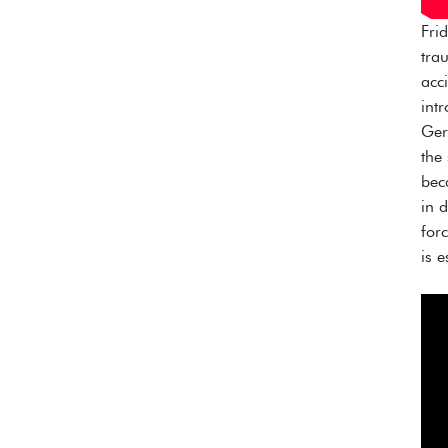
Fri
tra
acc
int
Ger
the
bec
in 
for
is 