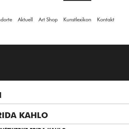
tdocs/gcb/gcb_v2/wp-content/themes/gcb_v2/index.php
on l
ndorte
Aktuell
Art Shop
Kunstlexikon
Kontakt
N
RIDA KAHLO