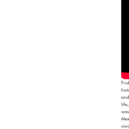
Fri
his
and
lif
was
Mex
vis