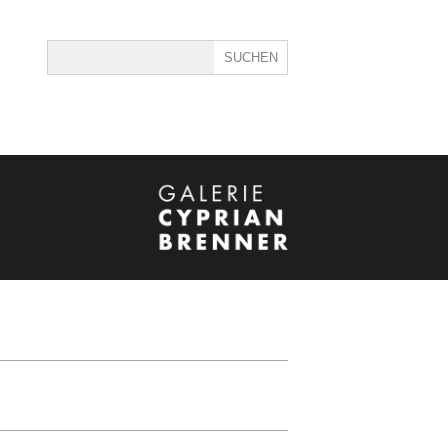
ine
40