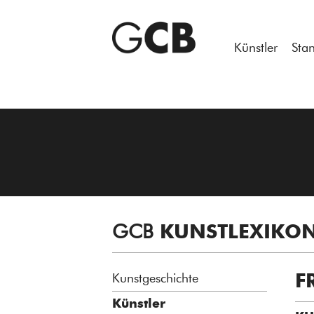
Notice
: Undefined variable: atts in
/homepages/21/d13550920/h
Künstler
Sta
GCB
KUNSTLEXIKO
F
Kunstgeschichte
Künstler