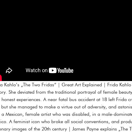
da Kahlo’s „The Two Fridas“ | Great Art Explained | Frida Kahlo 
tory. She deviated from the traditional portrayal of female beaut
 honest experiences. A near fatal bus accident at 18 left Frida 
e, but she managed to make a virtue out of adversity, and astonis
 a Mexican, female artist who was disabled, in a male-dominate
ico. A feminist icon who broke all social conventions, and pro
ionary images of the 20th century | James Payne explains „The T