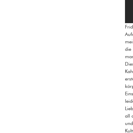
Fri
Auf
mei
die
man
Die
Kah
ers
kör
Ein
lei
Lie
all
und
Kul