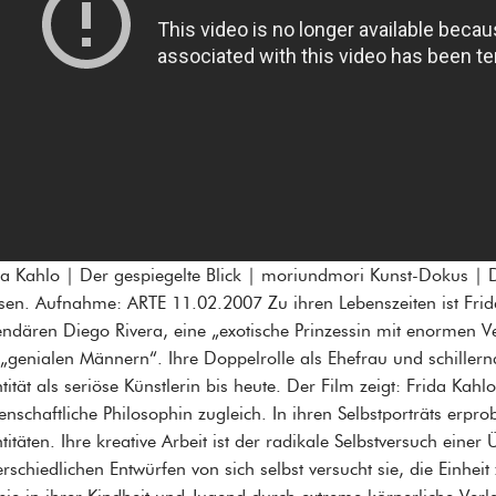
da Kahlo | Der gespiegelte Blick | moriundmori Kunst-Dokus 
sen. Aufnahme: ARTE 11.02.2007 Zu ihren Lebenszeiten ist Frid
endären Diego Rivera, eine „exotische Prinzessin mit enormen
 „genialen Männern“. Ihre Doppelrolle als Ehefrau und schillern
tität als seriöse Künstlerin bis heute. Der Film zeigt: Frida Kahl
enschaftliche Philosophin zugleich. In ihren Selbstporträts erprob
ntitäten. Ihre kreative Arbeit ist der radikale Selbstversuch einer
erschiedlichen Entwürfen von sich selbst versucht sie, die Einhei