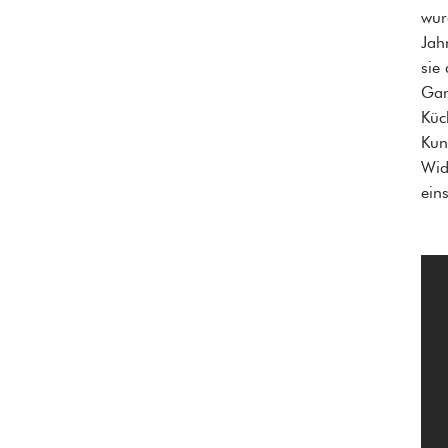
wur
Jah
sie
Gar
Küc
Kun
Wid
ein