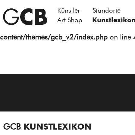
Künstler
Standorte
Notice
: Undefined variable: atts in
Art Shop
Kunstlexiko
/homepages/21/d13550920/htdocs/gcb/
content/themes/gcb_v2/index.php
on line
GCB
KUNSTLEXIKON