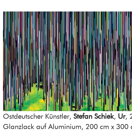
Ostdeutscher Künstler,
Stefan Schiek
,
Ur
, 
Glanzlack auf Aluminium, 200 cm x 300