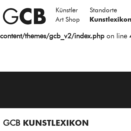
Künstler
Standorte
Notice
: Undefined variable: atts in
Art Shop
Kunstlexiko
/homepages/21/d13550920/htdocs/gcb/
content/themes/gcb_v2/index.php
on line
GCB
KUNSTLEXIKON